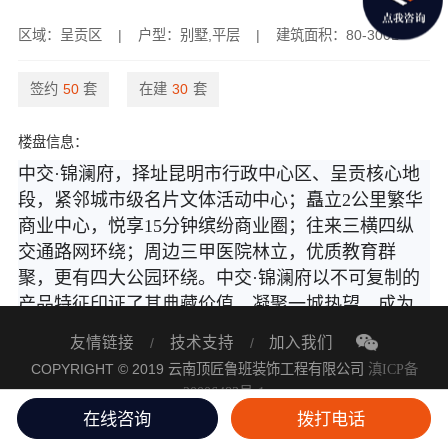
区域：呈贡区
|
户型：别墅,平层
|
建筑面积：80-300L
签约
50
套
在建
30
套
楼盘信息：
中交·锦澜府，择址昆明市行政中心区、呈贡核心地
段，紧邻城市级名片文体活动中心；矗立2公里繁华
商业中心，悦享15分钟缤纷商业圈；往来三横四纵
交通路网环绕；周边三甲医院林立，优质教育群
聚，更有四大公园环绕。中交·锦澜府以不可复制的
产品特征印证了其典藏价值，凝聚一城热望，成为
一城景仰，引领城市向上，品质进献城市精英阶
友情链接
技术支持
加入我们
/
/
层，在昆明蜕变升级中与城市共鉴美好生活。
COPYRIGHT © 2019 云南顶匠鲁班装饰工程有限公司
滇ICP备
项目内部规划24班幼儿园、生鲜超市、运动场地、
20006483号-1
健身设施、儿童游乐场所。
技术支持：
奥远科技
在线咨询
拨打电话