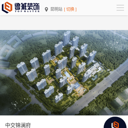
昆明站
[ 切换 ]
中交锦澜府