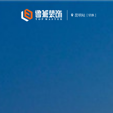
昆明站
[ 切换 ]