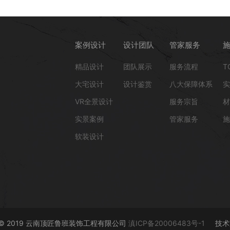
案例设计
设计团队
管家服务
精品设计
团队展示
服务流程
T
大宅设计
设计鉴赏
八大保障体系
实
VR全景设计
服务宗旨
材
实景案例
管家服务
施
软装设计
ht © 2019 云南顶匠鲁班装饰工程有限公司
滇ICP备20006483号-1
技术