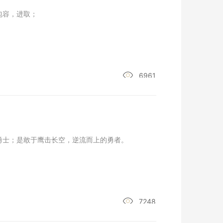
包容，进取；
6961
勇士；是敢于鹰击长空，逆流而上的勇者。
7248