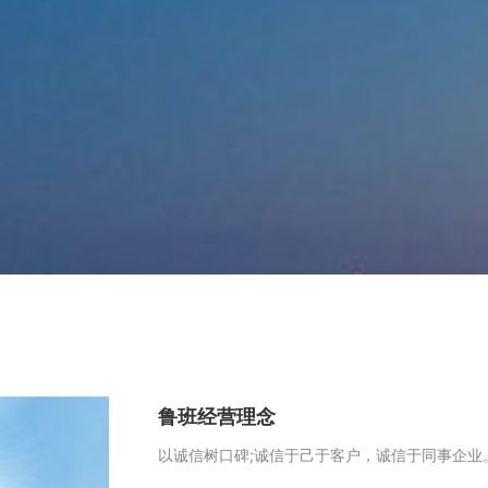
鲁班经营理念
以诚信树口碑;诚信于己于客户，诚信于同事企业