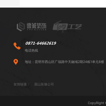
电话热线
地址：昆明市西山区广福路中天融域2期24栋1单元8楼
友情链接：
眉山装修公司
CopyRig